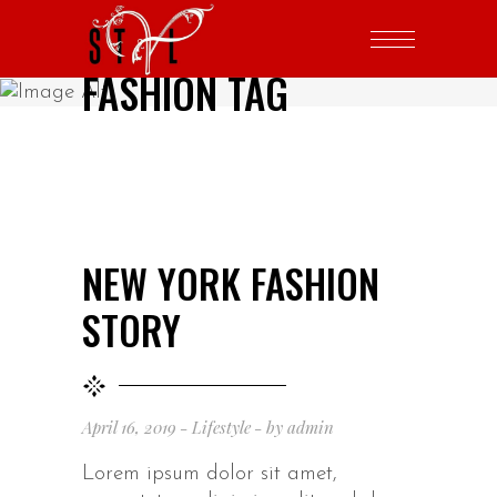
FASHION TAG
NEW YORK FASHION
STORY
April 16, 2019
Lifestyle
by
admin
Lorem ipsum dolor sit amet,